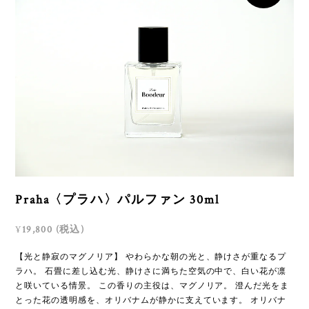
Praha〈プラハ〉パルファン 30ml
¥
19,800 (税込)
【光と静寂のマグノリア】 やわらかな朝の光と、静けさが重なるプ
ラハ。 石畳に差し込む光、静けさに満ちた空気の中で、白い花が凛
と咲いている情景。 この香りの主役は、マグノリア。 澄んだ光をま
とった花の透明感を、オリバナムが静かに支えています。 オリバナ